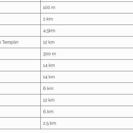
100 m
2 km
4,5km
n Templin
12 km
300 m
14 km
14 km
6 km
12 km
6 km
2,5 km