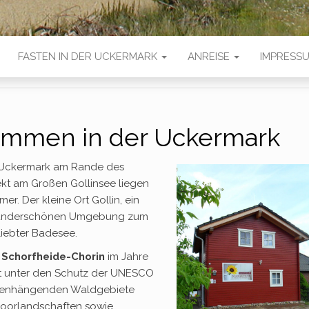
FASTEN IN DER UCKERMARK
ANREISE
IMPRESS
kommen in der Uckermark
n Uckermark am Rande des
ekt am Großen Gollinsee liegen
r. Der kleine Ort Gollin, ein
ner wunderschönen Umgebung zum
liebter Badesee.
 Schorfheide-Chorin
im Jahre
t unter den Schutz der UNESCO
ammenhängenden Waldgebiete
Moorlandschaften sowie