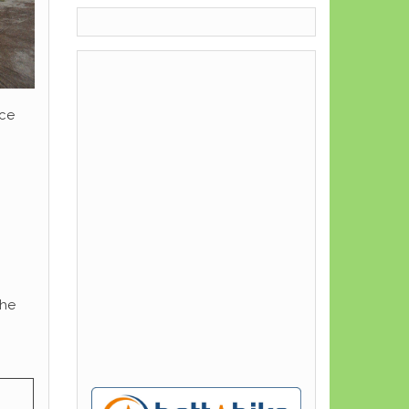
ice
che